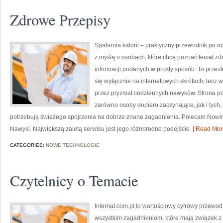
Zdrowe Przepisy
Spalarnia kalorii – praktyczny przewodnik po o
z myślą o osobach, które chcą poznać temat zdr
informacji podanych w prosty sposób. To przestr
się wyłącznie na internetowych skrótach, lecz w
przez pryzmat codziennych nawyków. Strona po
zarówno osoby dopiero zaczynające, jak i tych,
potrzebują świeżego spojrzenia na dobrze znane zagadnienia. Polecam Nowinki
Nawyki. Największą zaletą serwisu jest jego różnorodne podejście
[ Read More
CATEGORIES:
NOWE TECHNOLOGIE
Czytelnicy o Temacie
Internat.com.pl to wartościowy cyfrowy przewo
wszystkim zagadnieniom, które mają związek z