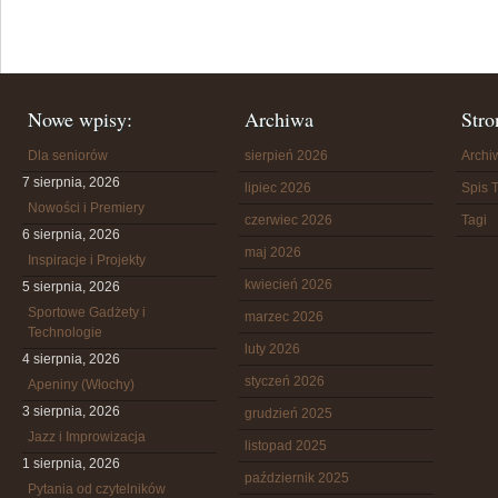
Nowe wpisy:
Archiwa
Stro
Dla seniorów
sierpień 2026
Arch
7 sierpnia, 2026
lipiec 2026
Spis T
Nowości i Premiery
czerwiec 2026
Tagi
6 sierpnia, 2026
maj 2026
Inspiracje i Projekty
kwiecień 2026
5 sierpnia, 2026
Sportowe Gadżety i
marzec 2026
Technologie
luty 2026
4 sierpnia, 2026
styczeń 2026
Apeniny (Włochy)
3 sierpnia, 2026
grudzień 2025
Jazz i Improwizacja
listopad 2025
1 sierpnia, 2026
październik 2025
Pytania od czytelników