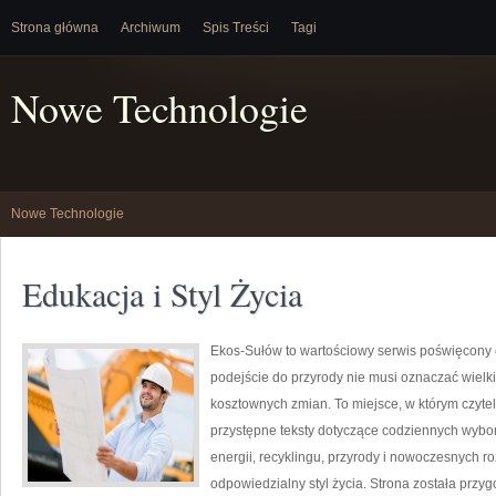
Strona główna
Archiwum
Spis Treści
Tagi
Nowe Technologie
Nowe Technologie
Edukacja i Styl Życia
Ekos-Sułów to wartościowy serwis poświęcony e
podejście do przyrody nie musi oznaczać wielk
kosztownych zmian. To miejsce, w którym czytel
przystępne teksty dotyczące codziennych wybo
energii, recyklingu, przyrody i nowoczesnych r
odpowiedzialny styl życia. Strona została przy