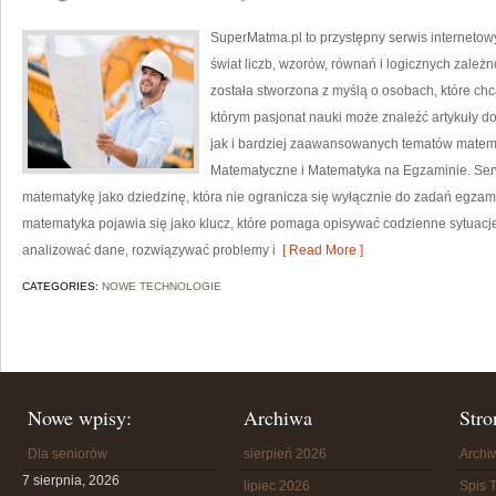
SuperMatma.pl to przystępny serwis internetow
świat liczb, wzorów, równań i logicznych zależn
została stworzona z myślą o osobach, które chc
którym pasjonat nauki może znaleźć artykuły 
jak i bardziej zaawansowanych tematów matem
Matematyczne i Matematyka na Egzaminie. Serw
matematykę jako dziedzinę, która nie ogranicza się wyłącznie do zadań egza
matematyka pojawia się jako klucz, które pomaga opisywać codzienne sytuacje
analizować dane, rozwiązywać problemy i
[ Read More ]
CATEGORIES:
NOWE TECHNOLOGIE
Nowe wpisy:
Archiwa
Stro
Dla seniorów
sierpień 2026
Arch
7 sierpnia, 2026
lipiec 2026
Spis T