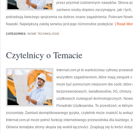
przez pryzmat codziennych nawyków. Strona po
zarówno osoby dopiero zaczynające, jak i tych,
potrzebują świeżego spojrzenia na dobrze znane zagadnienia. Polecam Nowinki
Nawyki. Największą zaletą serwisu jest jego różnorodne podejście
[ Read More
CATEGORIES:
NOWE TECHNOLOGIE
Czytelnicy o Temacie
Internat.com.pl to wartościowy cyfrowy przewo
wszystkim zagadnieniom, które mają związek z
może być pomocnym miejscem dla osób, które ch
bezprzewodowych, światłowodów, 5G, chmury, 
użytkowych rozwiązań technologicznych. Nowości
Poradniki Użytkownika. To przestrzeń, w który
zrozumiały. Zamiast skomplikowanego języka, czytelnik może znaleźć tu wska
Internat.com.pl może pełnić funkcję internetowego przewodnika dla każdego, kt
Główna tematyka strony skupia się wokół łączności. Znajdują się tu treści doty