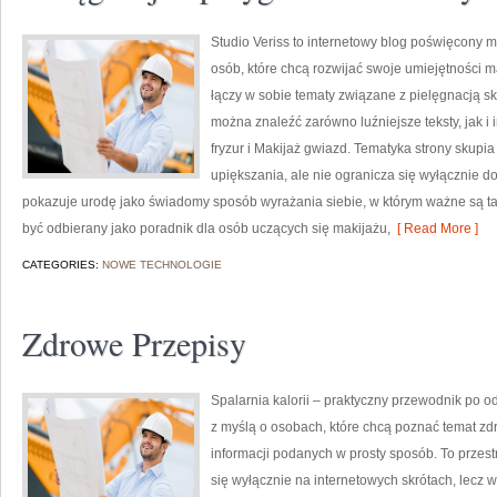
Studio Veriss to internetowy blog poświęcony 
osób, które chcą rozwijać swoje umiejętności m
łączy w sobie tematy związane z pielęgnacją skó
można znaleźć zarówno luźniejsze teksty, jak i i
fryzur i Makijaż gwiazd. Tematyka strony skupi
upiększania, ale nie ogranicza się wyłącznie 
pokazuje urodę jako świadomy sposób wyrażania siebie, w którym ważne są ta
być odbierany jako poradnik dla osób uczących się makijażu,
[ Read More ]
CATEGORIES:
NOWE TECHNOLOGIE
Zdrowe Przepisy
Spalarnia kalorii – praktyczny przewodnik po o
z myślą o osobach, które chcą poznać temat zdr
informacji podanych w prosty sposób. To przestr
się wyłącznie na internetowych skrótach, lecz w