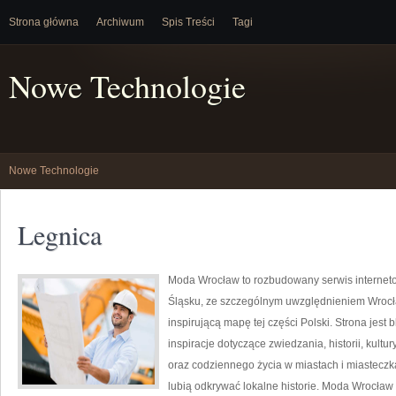
Strona główna
Archiwum
Spis Treści
Tagi
Nowe Technologie
Nowe Technologie
Legnica
Moda Wrocław to rozbudowany serwis interne
Śląsku, ze szczególnym uwzględnieniem Wrocła
inspirującą mapę tej części Polski. Strona jest
inspiracje dotyczące zwiedzania, historii, kultur
oraz codziennego życia w miastach i miasteczk
lubią odkrywać lokalne historie. Moda Wrocław 