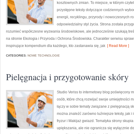
kosztownych zmian. To miejsce, w którym czytel
przystępne teksty dotyczące codziennych wybo
energii, recyklingu, przyrody i nowoczesnych r
odpowiedzialny styl życia. Strona została przy
rozumieć współczesne wyzwania środowiskowe, ale jednocześnie szukają treś
na stronie Ekologia i Przyroda i Ochrona Środowiska. Charakter serwisu spra
inspirujące kompendium dla każdego, kto zastanawia się, jak
[ Read More ]
CATEGORIES:
NOWE TECHNOLOGIE
Pielęgnacja i przygotowanie skóry
Studio Veriss to internetowy blog poświęcony 
osób, które chcą rozwijać swoje umiejętności m
łączy w sobie tematy związane z pielęgnacją skó
można znaleźć zarówno luźniejsze teksty, jak i i
fryzur i Makijaż gwiazd. Tematyka strony skupi
upiększania, ale nie ogranicza się wyłącznie 