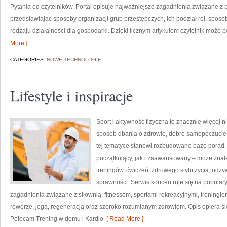
Pytania od czytelników. Portal opisuje najważniejsze zagadnienia związane z
przedstawiając sposoby organizacji grup przestępczych, ich podział ról, sposo
rodzaju działalności dla gospodarki. Dzięki licznym artykułom czytelnik może 
More ]
CATEGORIES:
NOWE TECHNOLOGIE
Lifestyle i inspiracje
Sport i aktywność fizyczna to znacznie więcej niż
sposób dbania o zdrowie, dobre samopoczucie
tej tematyce stanowi rozbudowane bazę porad,
początkujący, jak i zaawansowany – może znal
treningów, ćwiczeń, zdrowego stylu życia, odż
sprawności. Serwis koncentruje się na popular
zagadnienia związane z siłownią, fitnessem, sportami rekreacyjnymi, treningi
rowerze, jogą, regeneracją oraz szeroko rozumianym zdrowiem. Opis opiera si
Polecam Trening w domu i Kardio
[ Read More ]