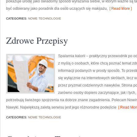
pokazuje urodę jako świadomy sposób wyrażania siebie, w którym ważne są ta
być odbierany jako poradnik dla osób uczących się makijażu,
[ Read More ]
CATEGORIES:
NOWE TECHNOLOGIE
Zdrowe Przepisy
Spalarnia kalorii – praktyczny przewodnik po o
z myślą o osobach, które chcą poznać temat zdr
informacji podanych w prosty sposób. To przestr
się wyłącznie na internetowych skrótach, lecz w
przez pryzmat codziennych nawyków. Strona po
zarówno osoby dopiero zaczynające, jak i tych,
potrzebują świeżego spojrzenia na dobrze znane zagadnienia. Polecam Nowinki
Nawyki. Największą zaletą serwisu jest jego różnorodne podejście
[ Read More
CATEGORIES:
NOWE TECHNOLOGIE