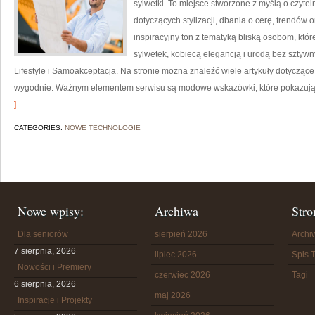
sylwetki. To miejsce stworzone z myślą o czytel
dotyczących stylizacji, dbania o cerę, trendów
inspiracyjny ton z tematyką bliską osobom, któr
sylwetek, kobiecą elegancją i urodą bez sztyw
Lifestyle i Samoakceptacja. Na stronie można znaleźć wiele artykuły dotycząc
wygodnie. Ważnym elementem serwisu są modowe wskazówki, które pokazują, 
]
CATEGORIES:
NOWE TECHNOLOGIE
Nowe wpisy:
Archiwa
Stro
Dla seniorów
sierpień 2026
Arch
7 sierpnia, 2026
lipiec 2026
Spis T
Nowości i Premiery
czerwiec 2026
Tagi
6 sierpnia, 2026
maj 2026
Inspiracje i Projekty