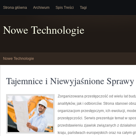
Strona główna
Archiwum
Spis Treści
Tagi
Nowe Technologie
Nowe Technologie
Tajemnice i Niewyjaśnione Sprawy
Zorganizowana przestępczość od wielu lat bu
analityków, jak i odbiorców. Strona stanowi o
organizacjom przestępczym, ich ewolucji, mod
przestępczości. Serwis prezentuje temat w spos
przedstawieniu zjawisk związanych z działaln
kraju, państwach europejskich oraz na całym g