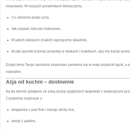
nieprawda. W naszych poradnikach tłumaczymy:
Co odróżnia pasty curry,
Jak używać mleczko kokosowe,
W jakich sklepach znaleźć egzotyczne składniki,
W jaki sposób trzymać produkty w słoikach i butelkach, aby nie traciły arom
Dzięki temu Twoja spiżarnia stopniowo zamienia się w mały azjatycki kącik, a 
naturalne.
Azja od kuchni – dosłownie
Na tej stronie splatanie ze sobą duszę azjatyckich targowisk z tradycyjnymi p
Czerpiemy inspiracje z:
straganów z pad thai i mango sticky rice,
stoisk z yakitori,