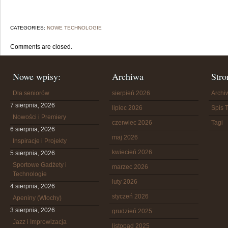
CATEGORIES:
NOWE TECHNOLOGIE
Comments are closed.
Nowe wpisy:
Archiwa
Stro
Dla seniorów
sierpień 2026
Arch
7 sierpnia, 2026
lipiec 2026
Spis T
Nowości i Premiery
czerwiec 2026
Tagi
6 sierpnia, 2026
maj 2026
Inspiracje i Projekty
kwiecień 2026
5 sierpnia, 2026
Sportowe Gadżety i
marzec 2026
Technologie
luty 2026
4 sierpnia, 2026
styczeń 2026
Apeniny (Włochy)
3 sierpnia, 2026
grudzień 2025
Jazz i Improwizacja
listopad 2025