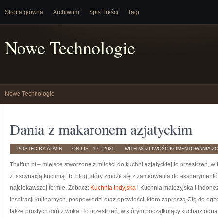
Strona główna
Archiwum
Spis Treści
Tagi
Nowe Technologie
Nowe Technologie
Dania z makaronem azjatyckim
DA
POSTED BY ADMIN
ON LIS - 17 - 2025
WITH
MOŻLIWOŚĆ KOMENTOWANIA
Z
Z
M
Thaifun.pl – miejsce stworzone z miłości do kuchni azjatyckiej to przestrzeń, 
AZ
z fascynacją kuchnią. To blog, który zrodził się z zamiłowania do eksperyment
najciekawszej formie. Zobacz:
Kuchnia indyjska
i Kuchnia malezyjska i indone
inspiracji kulinarnych, podpowiedzi oraz opowieści, które zaproszą Cię do eg
także prostych dań z woka. To przestrzeń, w którym początkujący kucharz odnaj