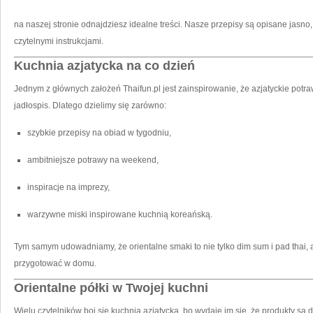
na naszej stronie odnajdziesz idealne treści. Nasze przepisy są opisane jasno,
czytelnymi instrukcjami.
Kuchnia azjatycka na co dzień
Jednym z głównych założeń Thaifun.pl jest zainspirowanie, że azjatyckie pot
jadłospis. Dlatego dzielimy się zarówno:
szybkie przepisy na obiad w tygodniu,
ambitniejsze potrawy na weekend,
inspiracje na imprezy,
warzywne miski inspirowane kuchnią koreańską.
Tym samym udowadniamy, że orientalne smaki to nie tylko dim sum i pad thai,
przygotować w domu.
Orientalne półki w Twojej kuchni
Wielu czytelników boi się kuchnią azjatycką, bo wydaje im się, że produkty są 