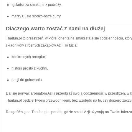
tęsknisz za smakami z podróży,
marzy Ci się słodko-ostre curry.
Dlaczego warto zostać z nami na dłużej
Thaifun.pl to przestrzeń, w której orientalne smaki stają się codziennością, kt
składników z różnych zakątków Azji. To fuzja:
konkretnych receptur,
historii prosto z kuchni,
pasji do gotowania.
Daj się porwać aromatom Azji i przeobraź swoją codzienność w przestrzeń, w kt
Thaifun.pl będzie Twoim przewodnikiem, bez względu na to, czy dopiero zaczyna
Rozgość się na Thaifun.pl – portalu, gdzie smaki Azji ożywają na Twoim talerzu