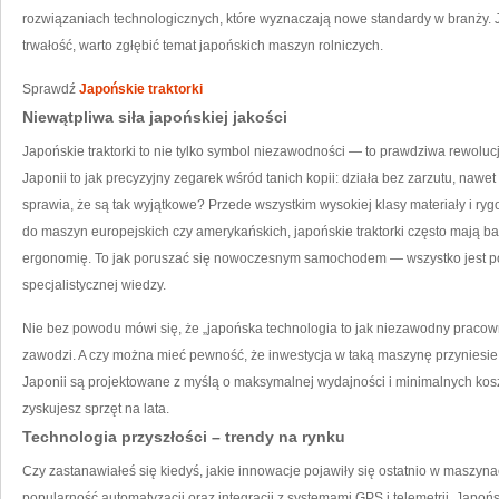
rozwiązaniach technologicznych, które wyznaczają nowe standardy w branży. 
trwałość, warto zgłębić temat japońskich maszyn rolniczych.
Sprawdź
Japońskie traktorki
Niewątpliwa siła japońskiej jakości
Japońskie traktorki to nie tylko symbol niezawodności — to prawdziwa rewoluc
Japonii to jak precyzyjny zegarek wśród tanich kopii: działa bez zarzutu, nawet
sprawia, że są tak wyjątkowe? Przede wszystkim wysokiej klasy materiały i ry
do maszyn europejskich czy amerykańskich, japońskie traktorki często mają bar
ergonomię. To jak poruszać się nowoczesnym samochodem — wszystko jest p
specjalistycznej wiedzy.
Nie bez powodu mówi się, że „japońska technologia to jak niezawodny pracow
zawodzi. A czy można mieć pewność, że inwestycja w taką maszynę przyniesie r
Japonii są projektowane z myślą o maksymalnej wydajności i minimalnych kosz
zyskujesz sprzęt na lata.
Technologia przyszłości – trendy na rynku
Czy zastanawiałeś się kiedyś, jakie innowacje pojawiły się ostatnio w maszy
popularność automatyzacji oraz integracji z systemami GPS i telemetrii. Jap