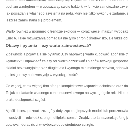
pod tym względem — wyposażając swoje traktorki w funkcje samojezdne czy z
jak posiadanie własnego asystenta na polu, który nie tylko wykonuje zadanie, 
jeszcze zanim staną się problemem.
Warto również wspomnieć o trendzie ekologii — coraz więcej maszyn wyposażon
Euro 6. Takie rozwiązania pomagają nie tylko chronić środowisko, ale także obn
Obawy i pytania – czy warto zainwestować?
Z pewnością pojawiają się pytania: „Czy naprawdę warto kupować japońskie trak
wydatek?”. Odpowiedź zależy od twoich oczekiwań i planów rozwoju gospodarstw
działał bezawaryjnie przez długie lata i wymaga minimalnego serwisu, odpowied
jesteś gotowy na inwestycję w wysoką jakość?
Co więcej, coraz więcej firm oferuje kompleksowe wsparcie techniczne oraz do
To jak posiadanie własnego centrum serwisowego na wyciągnięcie ręki. Nie mu
braku dostępności części.
A jeśli chcesz poznać szczegóły dotyczące najlepszych modeli lub porozmawia
inwestycji — odwiedź stronę multipleks.com.pl. Znajdziesz tam szeroką ofertę 
gotowych doradzić ci w wyborze odpowiedniego sprzętu.