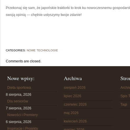
Przekonaj się sam, że japońskie traktorki to krok ku nowoczesnemu gospodarstw
swoją opinią — chętnie usłyszymy twoje zdanie!
CATEGORIES:
NOWE TECHNOLOGIE
Comments are closed.
Nowe wpisy:
Archiwa
Stro
Dieta sportowa
sierpień 2026
Arch
8 sierpnia, 2026
lipiec 2026
Spis T
Dla seniorów
czerwiec 2026
Tagi
7 sierpnia, 2026
maj 2026
Nowości i Premiery
kwiecień 2026
6 sierpnia, 2026
Inspiracje i Projekty
marzec 2026