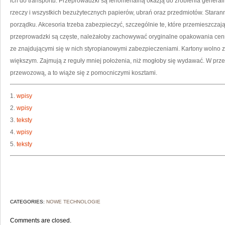
ich do transportu. Przeprowadzki są fenomenalną okazją do zrobienia gener
rzeczy i wszystkich bezużytecznych papierów, ubrań oraz przedmiotów. Star
porządku. Akcesoria trzeba zabezpieczyć, szczególnie te, które przemieszczając
przeprowadzki są częste, należałoby zachowywać oryginalne opakowania cennyc
ze znajdującymi się w nich styropianowymi zabezpieczeniami. Kartony wolno
większym. Zajmują z reguły mniej położenia, niż mogłoby się wydawać. W prze
przewozową, a to wiąże się z pomocniczymi kosztami.
1.
wpisy
2.
wpisy
3.
teksty
4.
wpisy
5.
teksty
CATEGORIES:
NOWE TECHNOLOGIE
Comments are closed.