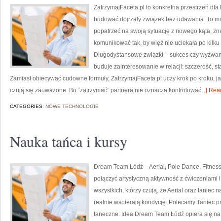
ZatrzymajFaceta.pl to konkretna przestrzeń dla 
budować dojrzały związek bez udawania. To mi
popatrzeć na swoją sytuację z nowego kąta, zn
komunikować tak, by więź nie uciekała po kilk
Długodystansowe związki – sukces czy wyzwani
buduje zainteresowanie w relacji: szczerość, st
Zamiast obiecywać cudowne formuły, ZatrzymajFaceta.pl uczy krok po kroku, ja
czują się zauważone. Bo “zatrzymać” partnera nie oznacza kontrolować,
[ Read
CATEGORIES:
NOWE TECHNOLOGIE
Nauka tańca i kursy
Dream Team Łódź – Aerial, Pole Dance, Fitness 
połączyć artystyczną aktywność z ćwiczeniami i 
wszystkich, którzy czują, że Aerial oraz taniec na
realnie wspierają kondycję. Polecamy Taniec pr
taneczne. Idea Dream Team Łódź opiera się n