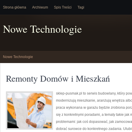
Strona główna
Archiwum
Spis Treści
Tagi
Nowe Technologie
Nowe Technologie
Remonty Domów i Mieszkań
sklep-pusmak.pl to serwis budowlany, który po
modernizują mieszkanie, aranżują wnętrza alb
praca wykonana w garażu będzie zrobiona porzą
się z konkretnymi poradami, a tematy takie ja
problemami: jak coś dopasować, jak zamocować 
dobrać surowce do konkretnego zadania. Ulubion