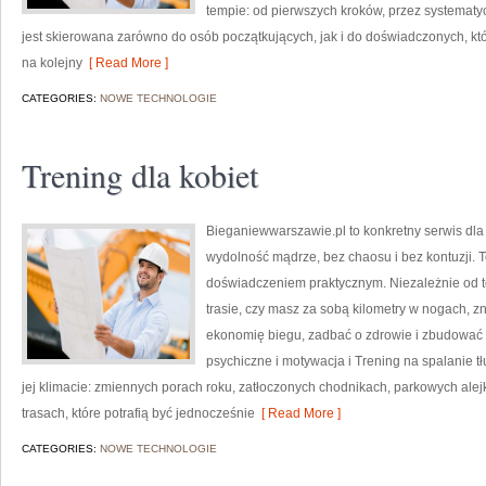
tempie: od pierwszych kroków, przez systematycz
jest skierowana zarówno do osób początkujących, jak i do doświadczonych, 
na kolejny
[ Read More ]
CATEGORIES:
NOWE TECHNOLOGIE
Trening dla kobiet
Bieganiewwarszawie.pl to konkretny serwis dla o
wydolność mądrze, bez chaosu i bez kontuzji. To
doświadczeniem praktycznym. Niezależnie od t
trasie, czy masz za sobą kilometry w nogach, 
ekonomię biegu, zadbać o zdrowie i zbudować 
psychiczne i motywacja i Trening na spalanie t
jej klimacie: zmiennych porach roku, zatłoczonych chodnikach, parkowych alej
trasach, które potrafią być jednocześnie
[ Read More ]
CATEGORIES:
NOWE TECHNOLOGIE