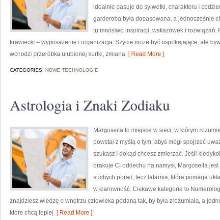
idealnie pasuje do sylwetki, charakteru i codzi
garderoba była dopasowana, a jednocześnie ch
tu mnóstwo inspiracji, wskazówek i rozwiązań.
krawiecki – wyposażenie i organizacja. Szycie może być uspokajające, ale byw
wchodzi przeróbka ulubionej kurtki, zmiana
[ Read More ]
CATEGORIES:
NOWE TECHNOLOGIE
Astrologia i Znaki Zodiaku
Margoseila to miejsce w sieci, w którym rozumi
powstał z myślą o tym, abyś mógł spojrzeć uważn
szukasz i dokąd chcesz zmierzać. Jeśli kiedyko
brakuje Ci oddechu na namysł, Margoseila jest d
suchych porad, lecz latarnia, która pomaga uk
w klarowność. Ciekawe kategorie to Numerologia
znajdziesz wiedzę o wnętrzu człowieka podaną tak, by była zrozumiała, a jedn
które chcą lepiej
[ Read More ]