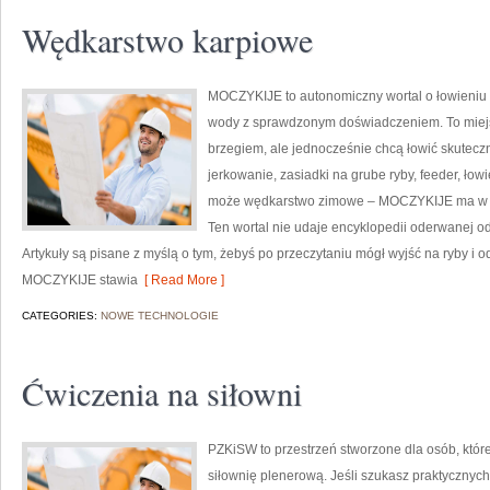
Wędkarstwo karpiowe
MOCZYKIJE to autonomiczny wortal o łowieniu ry
wody z sprawdzonym doświadczeniem. To miejsc
brzegiem, ale jednocześnie chcą łowić skuteczni
jerkowanie, zasiadki na grube ryby, feeder, ło
może wędkarstwo zimowe – MOCZYKIJE ma w sob
Ten wortal nie udaje encyklopedii oderwanej od r
Artykuły są pisane z myślą o tym, żebyś po przeczytaniu mógł wyjść na ryby i 
MOCZYKIJE stawia
[ Read More ]
CATEGORIES:
NOWE TECHNOLOGIE
Ćwiczenia na siłowni
PZKiSW to przestrzeń stworzone dla osób, któr
siłownię plenerową. Jeśli szukasz praktyczny