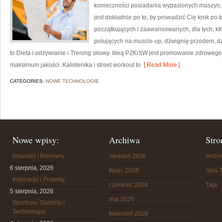
konieczności posiadania wypasionych maszyn, a
jest dokładnie po to, by prowadzić Cię krok po k
początkujących i zaawansowanych, dla tych, któ
polujących na muscle-up, dźwignię przodem, d
to Dieta i odżywianie i Trening siłowy. Ideą PZKiSW jest promowanie zdrow
maksimum jakości. Kalistenika i street workout to
[ Read More ]
CATEGORIES:
NOWE TECHNOLOGIE
Nowe wpisy:
Archiwa
Stro
Nowości i Premiery
sierpień 2026
Arch
6 sierpnia, 2026
lipiec 2026
Spis T
Inspiracje i Projekty
czerwiec 2026
Tagi
5 sierpnia, 2026
maj 2026
Sportowe Gadżety i
Technologie
kwiecień 2026