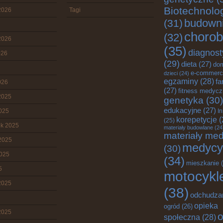
Biotechnolo
2026
Tagi
budown
(31)
chorob
(32)
2026
(35)
diagnost
026
(29)
dieta
(27)
do
e-commerc
dzieci
(24)
egzaminy
(28)
fa
026
(27)
fitness medyc
2025
genetyka
(30)
edukacyjne
(27)
2025
I
korepetycje
(
(25)
ik 2025
materiały budowlane
(24
materiały me
2025
medycy
(30)
2025
(34)
mieszkanie
(
5
motocykl
2025
(38)
odchudza
opieka
ogród
(26)
2025
o
społeczna
(28)