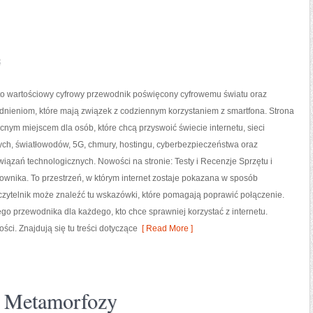
e
 to wartościowy cyfrowy przewodnik poświęcony cyfrowemu światu oraz
dnieniom, które mają związek z codziennym korzystaniem z smartfona. Strona
ym miejscem dla osób, które chcą przyswoić świecie internetu, sieci
h, światłowodów, 5G, chmury, hostingu, cyberbezpieczeństwa oraz
iązań technologicznych. Nowości na stronie: Testy i Recenzje Sprzętu i
ownika. To przestrzeń, w którym internet zostaje pokazana w sposób
czytelnik może znaleźć tu wskazówki, które pomagają poprawić połączenie.
ego przewodnika dla każdego, kto chce sprawniej korzystać z internetu.
ści. Znajdują się tu treści dotyczące
[ Read More ]
 i Metamorfozy