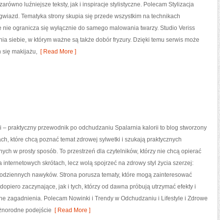
równo luźniejsze teksty, jak i inspiracje stylistyczne. Polecam Stylizacja
ż gwiazd. Tematyka strony skupia się przede wszystkim na technikach
e nie ogranicza się wyłącznie do samego malowania twarzy. Studio Veriss
a siebie, w którym ważne są także dobór fryzury. Dzięki temu serwis może
 się makijażu,
[ Read More ]
ii – praktyczny przewodnik po odchudzaniu Spalarnia kalorii to blog stworzony
ch, które chcą poznać temat zdrowej sylwetki i szukają praktycznych
nych w prosty sposób. To przestrzeń dla czytelników, którzy nie chcą opierać
a internetowych skrótach, lecz wolą spojrzeć na zdrowy styl życia szerzej:
codziennych nawyków. Strona porusza tematy, które mogą zainteresować
opiero zaczynające, jak i tych, którzy od dawna próbują utrzymać efekty i
ne zagadnienia. Polecam Nowinki i Trendy w Odchudzaniu i Lifestyle i Zdrowe
óżnorodne podejście
[ Read More ]