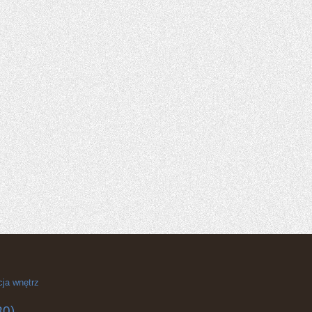
cja wnętrz
30)