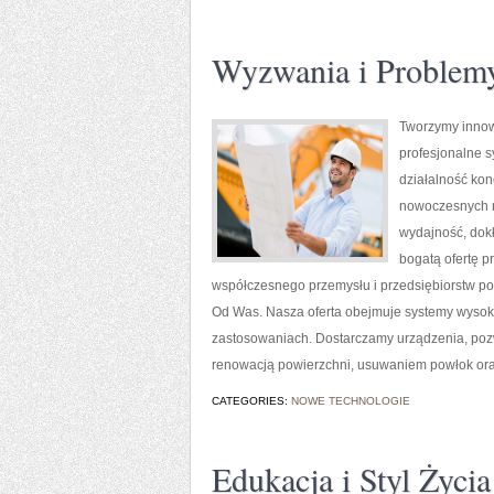
Wyzwania i Problem
Tworzymy innow
profesjonalne s
działalność kon
nowoczesnych ro
wydajność, dok
bogatą ofertę p
współczesnego przemysłu i przedsiębiorstw p
Od Was. Nasza oferta obejmuje systemy wysok
zastosowaniach. Dostarczamy urządzenia, poz
renowacją powierzchni, usuwaniem powłok or
CATEGORIES:
NOWE TECHNOLOGIE
Edukacja i Styl Życia