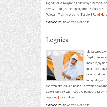
zagadnienia związane z siłownią, fitnessem, s
rowerze, jogą, regeneracją oraz szeroko rozum
Polecam Trening w domu i Kardio
[ Read More
CATEGORIES:
NOWE TECHNOLOGIE
Legnica
Moda Wrocław t
Śląsku, ze szc
inspirującą map
inspiracje dotyc
oraz codzienneg
lubią odkrywać 
znanych atrakcji, ale pokazuje również nieban
Dzięki temu serwis może być pomocny zarówno
regionu,
[ Read More ]
CATEGORIES:
NOWE TECHNOLOGIE