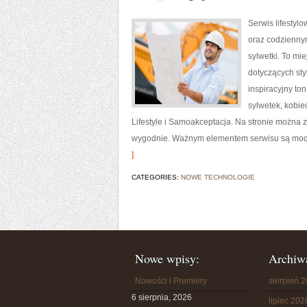
Serwis lifestyl
oraz codziennym
sylwetki. To mi
dotyczących sty
inspiracyjny to
sylwetek, kobie
Lifestyle i Samoakceptacja. Na stronie można z
wygodnie. Ważnym elementem serwisu są modow
]
CATEGORIES:
NOWE TECHNOLOGIE
Nowe wpisy:
Archiw
Nowości i Premiery
sierpień 
6 sierpnia, 2026
lipiec 202