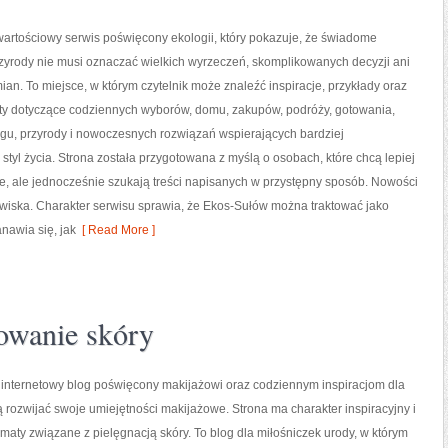
artościowy serwis poświęcony ekologii, który pokazuje, że świadome
zyrody nie musi oznaczać wielkich wyrzeczeń, skomplikowanych decyzji ani
an. To miejsce, w którym czytelnik może znaleźć inspiracje, przykłady oraz
sty dotyczące codziennych wyborów, domu, zakupów, podróży, gotowania,
ingu, przyrody i nowoczesnych rozwiązań wspierających bardziej
styl życia. Strona została przygotowana z myślą o osobach, które chcą lepiej
 ale jednocześnie szukają treści napisanych w przystępny sposób. Nowości
owiska. Charakter serwisu sprawia, że Ekos-Sułów można traktować jako
nawia się, jak
[ Read More ]
towanie skóry
o internetowy blog poświęcony makijażowi oraz codziennym inspiracjom dla
ą rozwijać swoje umiejętności makijażowe. Strona ma charakter inspiracyjny i
ematy związane z pielęgnacją skóry. To blog dla miłośniczek urody, w którym