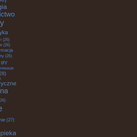
gia
ictwo
y
yka
m
(26)
e
(26)
rmacja
zny
(26)
gry
nnowacje
28)
)
dyczne
na
26)
e
nie
(27)
pieka