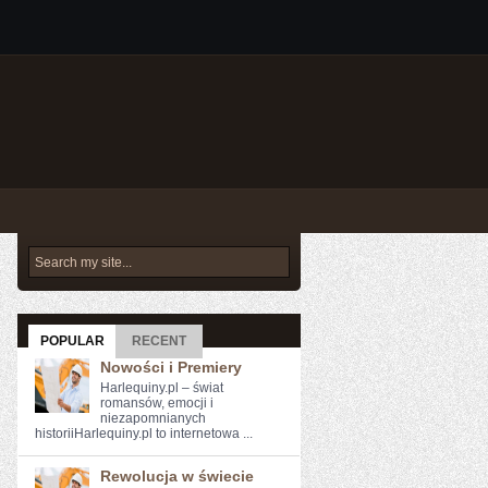
POPULAR
RECENT
Nowości i Premiery
Harlequiny.pl – świat
romansów, emocji i
niezapomnianych
historiiHarlequiny.pl to internetowa ...
Rewolucja w świecie