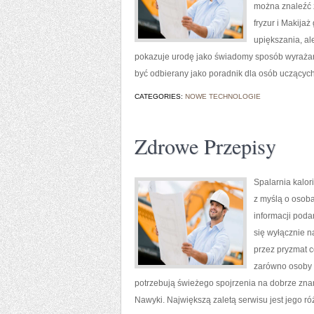
można znaleźć za
fryzur i Makija
upiększania, al
pokazuje urodę jako świadomy sposób wyrażani
być odbierany jako poradnik dla osób uczących
CATEGORIES:
NOWE TECHNOLOGIE
Zdrowe Przepisy
Spalarnia kalor
z myślą o osoba
informacji poda
się wyłącznie n
przez pryzmat 
zarówno osoby d
potrzebują świeżego spojrzenia na dobrze zna
Nawyki. Największą zaletą serwisu jest jego r