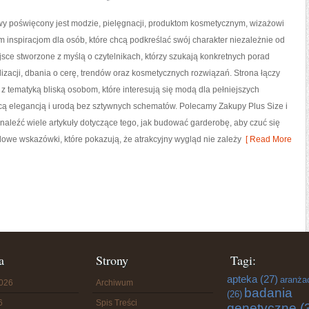
owy poświęcony jest modzie, pielęgnacji, produktom kosmetycznym, wizażowi
 inspiracjom dla osób, które chcą podkreślać swój charakter niezależnie od
ejsce stworzone z myślą o czytelnikach, którzy szukają konkretnych porad
lizacji, dbania o cerę, trendów oraz kosmetycznych rozwiązań. Strona łączy
n z tematyką bliską osobom, które interesują się modą dla pełniejszych
cą elegancją i urodą bez sztywnych schematów. Polecamy Zakupy Plus Size i
naleźć wiele artykuły dotyczące tego, jak budować garderobę, aby czuć się
e wskazówki, które pokazują, że atrakcyjny wygląd nie zależy
[ Read More
a
Strony
Tagi:
apteka
(27)
aranża
2026
Archiwum
badania
(26)
6
Spis Treści
genetyczne
(