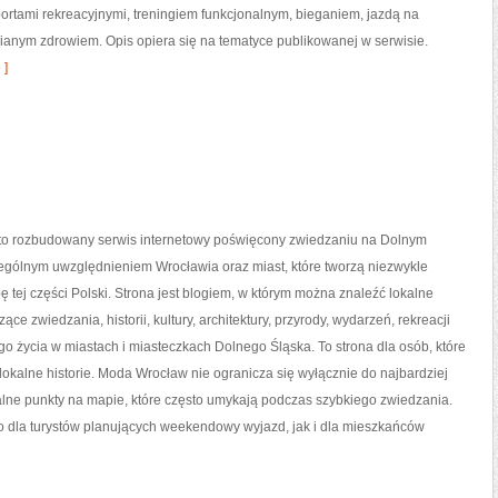
portami rekreacyjnymi, treningiem funkcjonalnym, bieganiem, jazdą na
ianym zdrowiem. Opis opiera się na tematyce publikowanej w serwisie.
 ]
o rozbudowany serwis internetowy poświęcony zwiedzaniu na Dolnym
zególnym uwzględnieniem Wrocławia oraz miast, które tworzą niezwykle
ę tej części Polski. Strona jest blogiem, w którym można znaleźć lokalne
zące zwiedzania, historii, kultury, architektury, przyrody, wydarzeń, rekreacji
o życia w miastach i miasteczkach Dolnego Śląska. To strona dla osób, które
lokalne historie. Moda Wrocław nie ogranicza się wyłącznie do najbardziej
alne punkty na mapie, które często umykają podczas szybkiego zwiedzania.
 dla turystów planujących weekendowy wyjazd, jak i dla mieszkańców