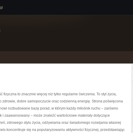
gi
e
ć fizyczna to znacznie więcej niż tylko regularne ćwiczenia. To styl życia,
o zdrowie, dobre samopoczucie oraz codzienną energię. Strona poświęcona
tanowi rozbudowane bazę porad, w którym każdy miłośnik ruchu – zarówno
jak i zaawansowany – może znaleźć wartościowe materiały dotyczące
zeń, zdrowego stylu życia, odżywiania oraz świadomego rozwijania własnej
wis koncentruje się na popularyzowaniu aktywności fizycznej, przedstawiając