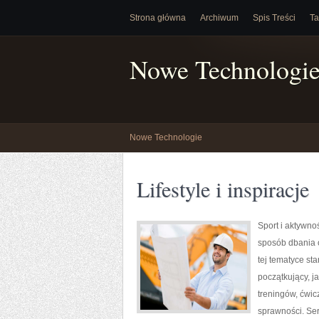
Strona główna
Archiwum
Spis Treści
Ta
Nowe Technologi
Nowe Technologie
Lifestyle i inspiracje
Sport i aktywnoś
sposób dbania 
tej tematyce s
początkujący, 
treningów, ćwic
sprawności. Ser