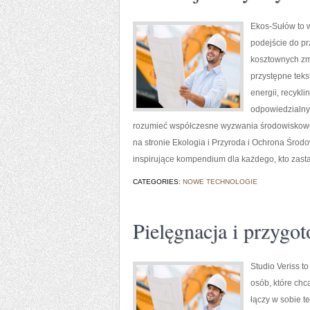
Ekos-Sułów to w
podejście do pr
kosztownych zmi
przystępne tek
energii, recykl
odpowiedzialny 
rozumieć współczesne wyzwania środowiskowe,
na stronie Ekologia i Przyroda i Ochrona Środ
inspirujące kompendium dla każdego, kto zasta
CATEGORIES:
NOWE TECHNOLOGIE
Pielęgnacja i przygo
Studio Veriss t
osób, które chc
łączy w sobie t