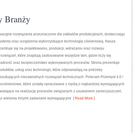
y Branży
acyjne rozwiązania przeznaczone dla zakładów produkcyjnych, dostarczając
ystemy oraz urządzenia wykorzystujące technologię ciśnieniową. Nasza
centruje się na projektowaniu, produkcji, wdrażaniu oraz rozwoju
związań, które znajdują zastosowanie wszędzie tam, gdzie liczy się
ładność oraz bezpieczeństwo wykonywanych procesów. Strona prezentuje
roduktów, usług oraz technologii, które odpowiadają na potrzeby
oszukujących niezawodnych rozwiązań technicznych. Polecam Przemysł 4.0 i
ociśnieniowe, które zostały opracowane z myślą o najbardziej wymagających
walające na realizację procesów związanych z usuwaniem zanieczyszczeń,
az wieloma innymi zadaniami wymagającymi
[ Read More ]