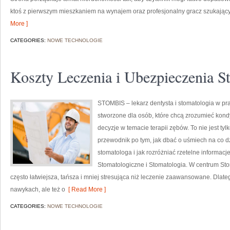
ktoś z pierwszym mieszkaniem na wynajem oraz profesjonalny gracz szukający
More ]
CATEGORIES:
NOWE TECHNOLOGIE
Koszty Leczenia i Ubezpieczenia S
STOMBIS – lekarz dentysta i stomatologia w pr
stworzone dla osób, które chcą zrozumieć kond
decyzje w temacie terapii zębów. To nie jest t
przewodnik po tym, jak dbać o uśmiech na co dz
stomatologa i jak rozróżniać rzetelne informacj
Stomatologiczne i Stomatologia. W centrum Stom
często łatwiejsza, tańsza i mniej stresująca niż leczenie zaawansowane. Dlate
nawykach, ale też o
[ Read More ]
CATEGORIES:
NOWE TECHNOLOGIE