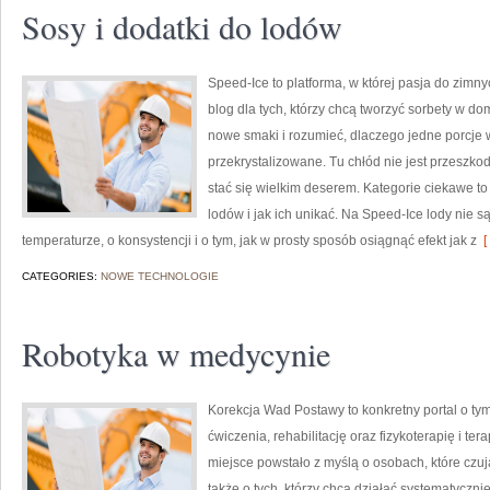
Sosy i dodatki do lodów
Speed-Ice to platforma, w której pasja do zimn
blog dla tych, którzy chcą tworzyć sorbety w do
nowe smaki i rozumieć, dlaczego jedne porcje
przekrystalizowane. Tu chłód nie jest przeszko
stać się wielkim deserem. Kategorie ciekawe to 
lodów i jak ich unikać. Na Speed-Ice lody nie są
temperaturze, o konsystencji i o tym, jak w prosty sposób osiągnąć efekt jak z
[
CATEGORIES:
NOWE TECHNOLOGIE
Robotyka w medycynie
Korekcja Wad Postawy to konkretny portal o tym
ćwiczenia, rehabilitację oraz fizykoterapię i t
miejsce powstało z myślą o osobach, które czują
także o tych, którzy chcą działać systematyczni