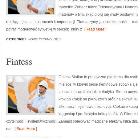
sylwetkę. Zobacz także Telemedycyna i Nanom
materiały o tym, skąd biorą się wady postawy i 
rozciągnięcia, ale o łańcuch kompensacji. Tłumaczymy, jak codzienność — mało
potrafi modelować sylwetkę w sposób, który z
[ Read More ]
CATEGORIES:
NOWE TECHNOLOGIE
Fintess
Fitness Station to praktyczna platforma dla osó
miejsce, w którym sesje treningowe spotykają s
tak samo poważnie jak metodyka. Strona powsta
krok po kroku: od pierwszych prób na siłowni
siły, masy mięśniowej i kondycji. Ciekawe kateg
kręgosłup i profilaktyka bólu pleców. W Fitness
czytelności i systematyczności. Zamiast obiecywać magiczne efekty w kilka dn
nad
[ Read More ]