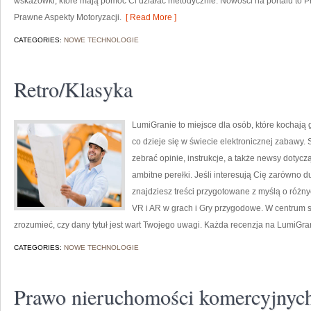
wskazówki, które mają pomóc Ci działać metodycznie. Nowości na portalu to Prz
Prawne Aspekty Motoryzacji.
[ Read More ]
CATEGORIES:
NOWE TECHNOLOGIE
Retro/Klasyka
LumiGranie to miejsce dla osób, które kochają 
co dzieje się w świecie elektronicznej zabawy.
zebrać opinie, instrukcje, a także newsy dotycz
ambitne perełki. Jeśli interesują Cię zarówno d
znajdziesz treści przygotowane z myślą o różnych
VR i AR w grach i Gry przygodowe. W centrum s
zrozumieć, czy dany tytuł jest wart Twojego uwagi. Każda recenzja na LumiGra
CATEGORIES:
NOWE TECHNOLOGIE
Prawo nieruchomości komercyjnyc