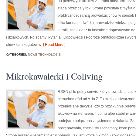
od pierwszych kroków z kurami nioskami, prze
stada przez cały rok. Strona powstała z myślą o
praktyczność i chcą prowadzić chów w sposób b
kilka kur na podwórku, prowadzisz większą za
kurnik, znajdziesz tu instrukcje dopasowane d
i działkowych. Polecamy: Pytania i Odpowiedzi i Podróże ornitologiczne i wyp
chów kur i kogutów w
[ Read More ]
CATEGORIES:
NOWE TECHNOLOGIE
Mikrokawalerki i Coliving
RSGN.pl to pełny serwis, który prowadzi przez
nieruchomości od A do Z. To miejsce stworzone
przemyślane decyzje: czy to przy kupnie pierw
aktywów na wynajem, flipping albo stabilny wz
podejście połączona z systemem działania. Zam
postępowania, checklisty i schematy, które po
Strona porządkuje temat nieruchomości tak, aby czytelnik mógł łatwo dopasować