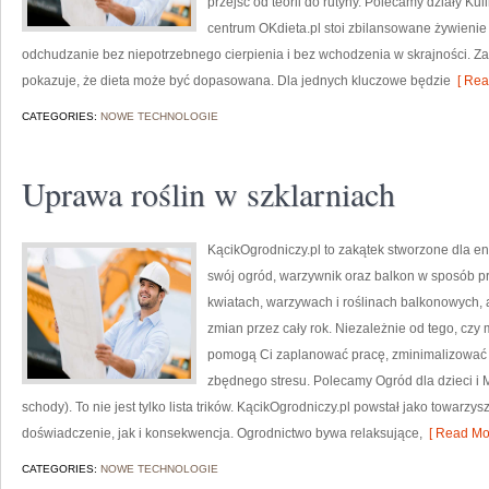
przejść od teorii do rutyny. Polecamy działy Kul
centrum OKdieta.pl stoi zbilansowane żywienie 
odchudzanie bez niepotrzebnego cierpienia i bez wchodzenia w skrajności. Za
pokazuje, że dieta może być dopasowana. Dla jednych kluczowe będzie
[ Rea
CATEGORIES:
NOWE TECHNOLOGIE
Uprawa roślin w szklarniach
KącikOgrodniczy.pl to zakątek stworzone dla entu
swój ogród, warzywnik oraz balkon w sposób pr
kwiatach, warzywach i roślinach balkonowych,
zmian przez cały rok. Niezależnie od tego, czy m
pomogą Ci zaplanować pracę, zminimalizować b
zbędnego stresu. Polecamy Ogród dla dzieci i M
schody). To nie jest tylko lista trików. KącikOgrodniczy.pl powstał jako towarzy
doświadczenie, jak i konsekwencja. Ogrodnictwo bywa relaksujące,
[ Read Mor
CATEGORIES:
NOWE TECHNOLOGIE