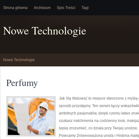
Strona główna
Archiwum
Spis Treści
Tagi
Nowe Technologie
Nowe Technologie
Perfumy
Jak Się Malować to miejsce stworzone z myślą 
sposób przystępny. Ten serwis łączy wskazówki
ambitnych pasjonatów, dzięki czemu łatwo znal
szukasz natchnienia na codzienny look, makijaż
lepiej zrozumieć, co działa przy Twojej urodzie,
Polecamy Zrównoważona uroda i Historia makij