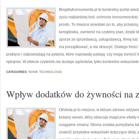
BlogdlaKonsumenta.pl to konkretny portal wiedz
życiu najbardziej boli: ochronie konsumencki
prosto. To miejsce powstało po to, aby przepisy
łamigłówka, zamienić na czytelny plan, dzięki 
sporze ze sprzedawcą, usługodawcą, firmą lub k
ma porządkować, a nie straszyć. Dlatego treśc
praktyce i odpowiadają na pytania, które naprawdę padają: czy mogę zwrócić 
rękojmia. W efekcie czytelnik nie dostaje ogólników, tylko konkretne wskazów
CATEGORIES:
NOWE TECHNOLOGIE
Wpływ dodatków do żywności na 
OKdieta.pl to miejsce, w którym zdrowe odżywian
kolejny serwis, który obiecuje magiczne efekty 
osiągalne zmiany. Strona została pomyślana tak,
znaleźć przydatne wskazówki dotyczące diety, a