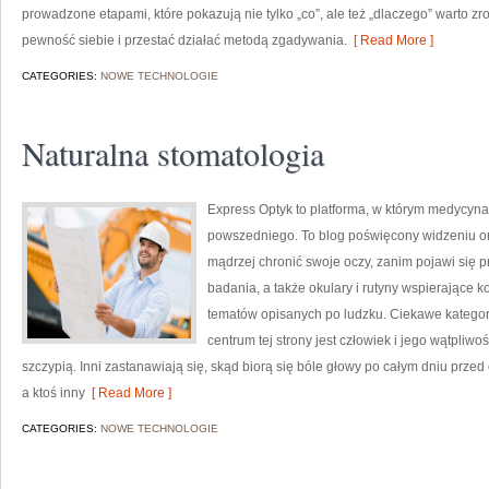
prowadzone etapami, które pokazują nie tylko „co”, ale też „dlaczego” warto zr
pewność siebie i przestać działać metodą zgadywania.
[ Read More ]
CATEGORIES:
NOWE TECHNOLOGIE
Naturalna stomatologia
Express Optyk to platforma, w którym medycyna 
powszedniego. To blog poświęcony widzeniu ora
mądrzej chronić swoje oczy, zanim pojawi się pro
badania, a także okulary i rutyny wspierające k
tematów opisanych po ludzku. Ciekawe kategorie
centrum tej strony jest człowiek i jego wątpliw
szczypią. Inni zastanawiają się, skąd biorą się bóle głowy po całym dniu prze
a ktoś inny
[ Read More ]
CATEGORIES:
NOWE TECHNOLOGIE