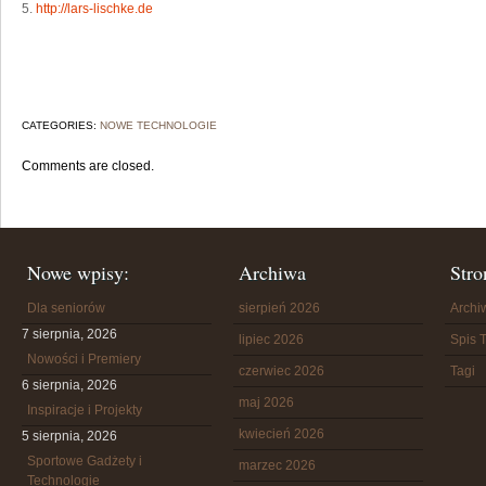
5.
http://lars-lischke.de
CATEGORIES:
NOWE TECHNOLOGIE
Comments are closed.
Nowe wpisy:
Archiwa
Stro
Dla seniorów
sierpień 2026
Arch
7 sierpnia, 2026
lipiec 2026
Spis T
Nowości i Premiery
czerwiec 2026
Tagi
6 sierpnia, 2026
maj 2026
Inspiracje i Projekty
kwiecień 2026
5 sierpnia, 2026
Sportowe Gadżety i
marzec 2026
Technologie