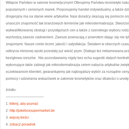
DO
Witajcie Państwo w salonie kosmetycznym! Oferujemy Państwu kosmetyki natura
DE
BĄ
popularnych i cenionych marek. Proponujemy handel indywidualny, a także dz
CHO
JED
drogeryjny ma na stanie wiele artykułów. Nasi doradcy okazują się pomocni o
WSZ
KT
unaoczni znajomość tak branżowych terminów jak mikrodermabrazja. Stworzony
BÓ
SIĘ
NIE
wykwalifikowanej obsługi i przystępnych cen a także z szerokiego wyboru rodzaj
BAL
wychodzą zawsze zadowoleni. Zawsze powracają z powrotem stając się nie tyl
znajomymi. Nasze credo brzmi: jakość i satysfakcja. Światem w obecnych czas
odkrycia minionej epoki przestały już wieść prym. Dlatego też reklamowana pr
bezigłowa rzeszów . Nie pozostawiamy nigdy bez echa sugestii stałych kontr
wykonujące takie zabiegi jak mikrodermabrazja celem nabycia artykułów zwięk
oczekiwaniom klienteli, gwarantujemy jak najbogatszy wybór za rozsądne ceny
pomocy i udzielania wskazówek w zakresie kosmetyków oraz dbałości o urodę
źródło:
———————————
1.
kliknij, aby poznać
2.
http://jukeboxsupermarket.de
3.
więcej treści
4.
zobacz poradnik